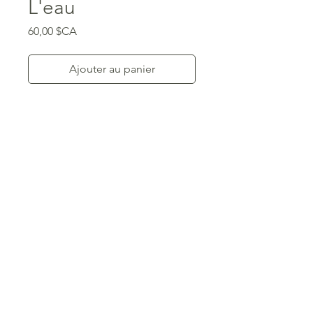
L'eau
Price
60,00 $CA
Ajouter au panier
© 2026 Claudia Grégoire
Impressions de photos sur demande
Prints available on request